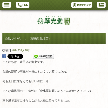
台風ですが。。。（翠光堂仏壇店）
投稿日
2014年8月10日
こんにちは、吹田店の海東です。
台風の影響で雨風が本当にすごくて大変でしたね。
何も土日に来なくてもいいのに（汗
そんな暴風雨の中、無性に「金比羅製麺」のうどんが食べたくなって、
車を風で左右に揺らしながらお昼に行ってきました。