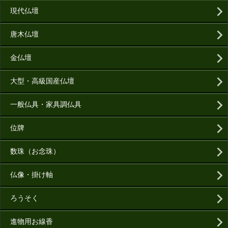
現代仏壇
唐木仏壇
金仏壇
大型・高級国産仏壇
一般仏具・家具調仏具
位牌
数珠（お念珠）
仏像・掛け軸
ろうそく
進物用お線香