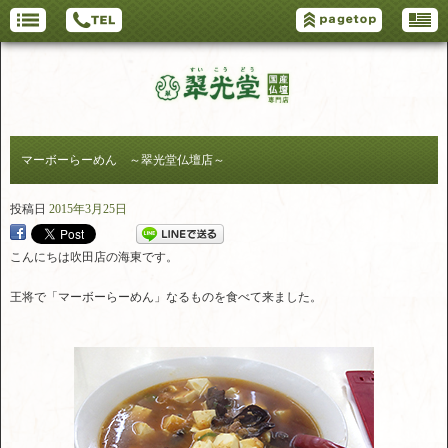
マーボーらーめん ～翠光堂仏壇店～
投稿日
2015年3月25日
こんにちは吹田店の海東です。
王将で「マーボーらーめん」なるものを食べて来ました。