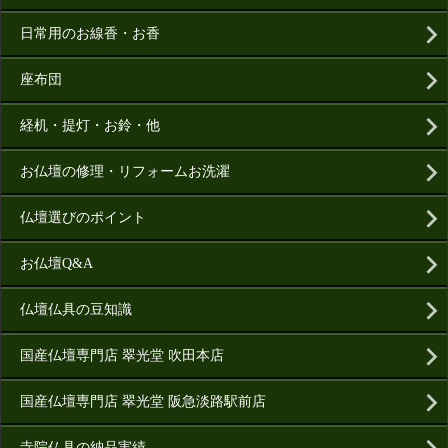
日常用のお線香・お香
座布団
経机・提灯・お鈴・他
お仏壇の修理・リフォームお洗濯
仏壇選びのポイント
お仏壇Q&A
仏壇仏具の豆知識
国産仏壇専門店 翠光堂 吹田本店
国産仏壇専門店 翠光堂 阪急淡路駅前店
寺院仏具の納品実績