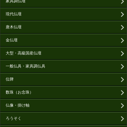
家具調仏壇
現代仏壇
唐木仏壇
金仏壇
大型・高級国産仏壇
一般仏具・家具調仏具
位牌
数珠（お念珠）
仏像・掛け軸
ろうそく