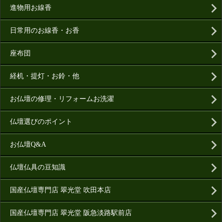
進物用お線香
日常用のお線香・お香
座布団
経机・提灯・お鈴・他
お仏壇の修理・リフォームお洗濯
仏壇選びのポイント
お仏壇Q&A
仏壇仏具の豆知識
国産仏壇専門店 翠光堂 吹田本店
国産仏壇専門店 翠光堂 阪急淡路駅前店