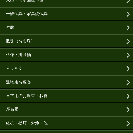
大型・高級国産仏壇
一般仏具・家具調仏具
位牌
数珠（お念珠）
仏像・掛け軸
ろうそく
進物用お線香
日常用のお線香・お香
座布団
経机・提灯・お鈴・他