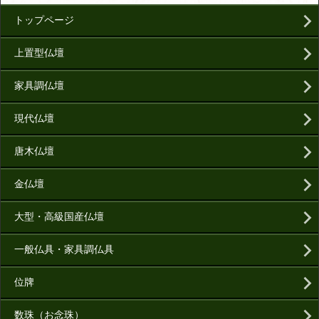
トップページ
上置型仏壇
家具調仏壇
現代仏壇
唐木仏壇
金仏壇
大型・高級国産仏壇
一般仏具・家具調仏具
位牌
数珠（お念珠）