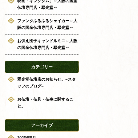
映画「キングダム」～大阪の国産
仏壇専門店・翠光堂～
ファンタふるふるシェイカー～大
阪の国産仏壇専門店・翠光堂～
お供え団子キャンドルミニ～大阪
の国産仏壇専門店・翠光堂～
カテゴリー
翠光堂仏壇店のお知らせ。~スタ
ッフのブログ~
お仏壇・仏具・仏事に関するこ
と。
アーカイブ
2026年8月