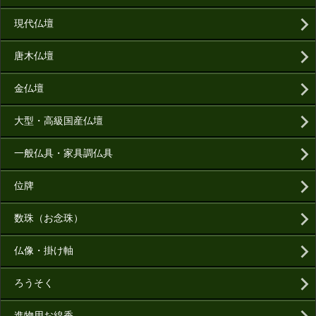
現代仏壇
唐木仏壇
金仏壇
大型・高級国産仏壇
一般仏具・家具調仏具
位牌
数珠（お念珠）
仏像・掛け軸
ろうそく
進物用お線香