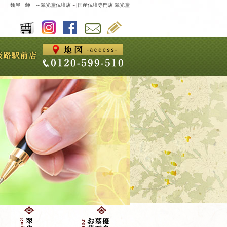
麺屋 蝉 ～翠光堂仏壇店～|国産仏壇専門店 翠光堂