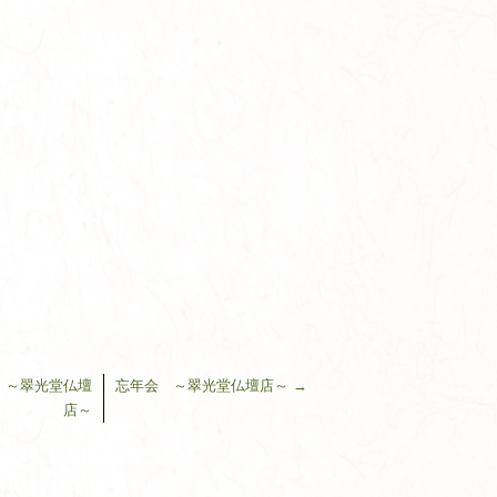
す ～翠光堂仏壇
忘年会 ～翠光堂仏壇店～
→
店～