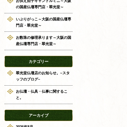
お供え団子キャンドルミニ～大阪
の国産仏壇専門店・翠光堂～
いぶりがっこ～大阪の国産仏壇専
門店・翠光堂～
お数珠の修理承ります～大阪の国
産仏壇専門店・翠光堂～
カテゴリー
翠光堂仏壇店のお知らせ。~スタ
ッフのブログ~
お仏壇・仏具・仏事に関するこ
と。
アーカイブ
2026年8月