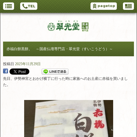
赤福白餅黒餅。 ～国産仏壇専門店・翠光堂（すいこうどう）～
投稿日
2025年11月29日
先日、伊勢神宮とおかげ横丁に行った時に家族へのお土産に赤福を買いまし
た。