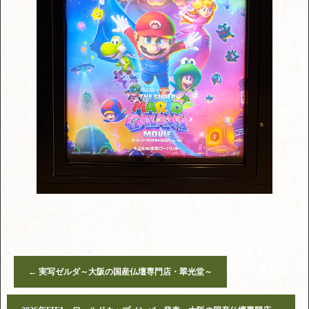
←
実写ゼルダ～大阪の国産仏壇専門店・翠光堂～