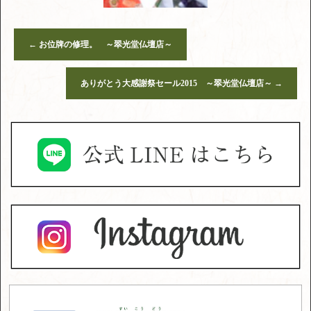
←
お位牌の修理。 ～翠光堂仏壇店～
ありがとう大感謝祭セール2015 ～翠光堂仏壇店～
→