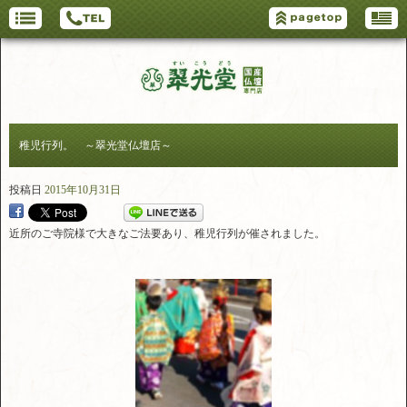
稚児行列。 ～翠光堂仏壇店～
投稿日
2015年10月31日
近所のご寺院様で大きなご法要あり、稚児行列が催されました。