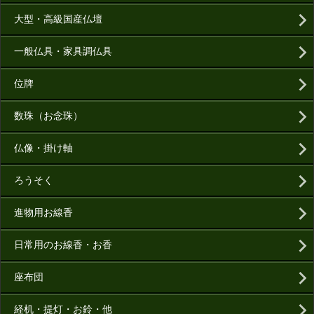
大型・高級国産仏壇
一般仏具・家具調仏具
位牌
数珠（お念珠）
仏像・掛け軸
ろうそく
進物用お線香
日常用のお線香・お香
座布団
経机・提灯・お鈴・他