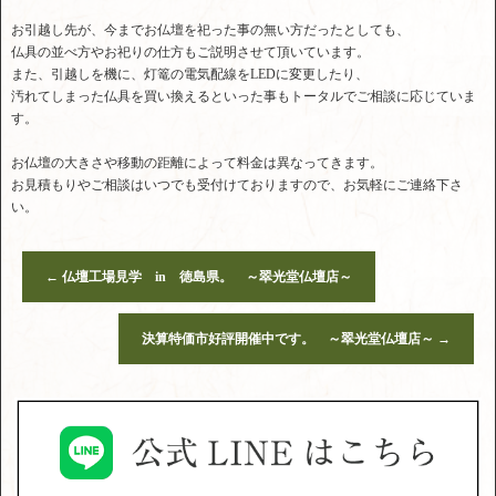
お引越し先が、今までお仏壇を祀った事の無い方だったとしても、
仏具の並べ方やお祀りの仕方もご説明させて頂いています。
また、引越しを機に、灯篭の電気配線をLEDに変更したり、
汚れてしまった仏具を買い換えるといった事もトータルでご相談に応じていま
す。
お仏壇の大きさや移動の距離によって料金は異なってきます。
お見積もりやご相談はいつでも受付けておりますので、お気軽にご連絡下さ
い。
←
仏壇工場見学 in 徳島県。 ～翠光堂仏壇店～
決算特価市好評開催中です。 ～翠光堂仏壇店～
→