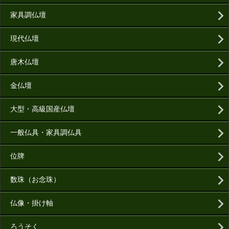
家具調仏壇
現代仏壇
唐木仏壇
金仏壇
大型・高級国産仏壇
一般仏具・家具調仏具
位牌
数珠（お念珠）
仏像・掛け軸
ろうそく