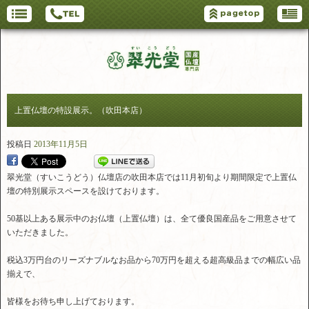
上置仏壇の特設展示。（吹田本店）
投稿日
2013年11月5日
翠光堂（すいこうどう）仏壇店の吹田本店では11月初旬より期間限定で上置仏
壇の特別展示スペースを設けております。
50基以上ある展示中のお仏壇（上置仏壇）は、全て優良国産品をご用意させて
いただきました。
税込3万円台のリーズナブルなお品から70万円を超える超高級品までの幅広い品
揃えで、
皆様をお待ち申し上げております。