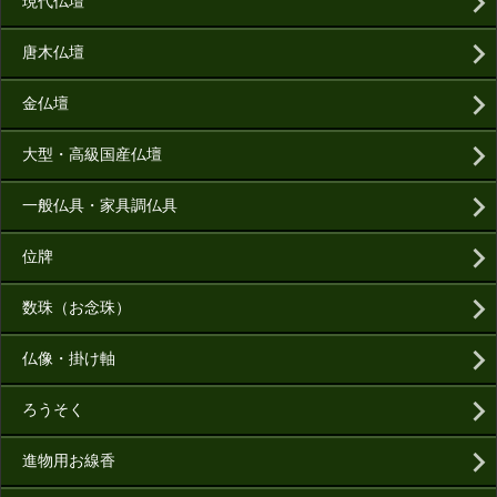
現代仏壇
唐木仏壇
金仏壇
大型・高級国産仏壇
一般仏具・家具調仏具
位牌
数珠（お念珠）
仏像・掛け軸
ろうそく
進物用お線香