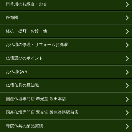
日常用のお線香・お香
座布団
経机・提灯・お鈴・他
お仏壇の修理・リフォームお洗濯
仏壇選びのポイント
お仏壇Q&A
仏壇仏具の豆知識
国産仏壇専門店 翠光堂 吹田本店
国産仏壇専門店 翠光堂 阪急淡路駅前店
寺院仏具の納品実績