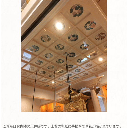
こちらはお内陣の天井絵です。上質の和紙に手描きで草花が描かれています。