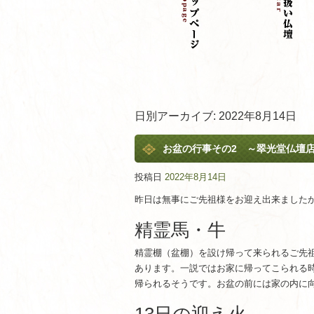
日別アーカイブ:
2022年8月14日
お盆の行事その2 ～翠光堂仏壇
投稿日
2022年8月14日
昨日は無事にご先祖様をお迎え出来ました
精霊馬・牛
精霊棚（盆棚）を設け帰って来られるご先
あります。一説ではお家に帰ってこられる
帰られるそうです。お盆の前には家の内に向