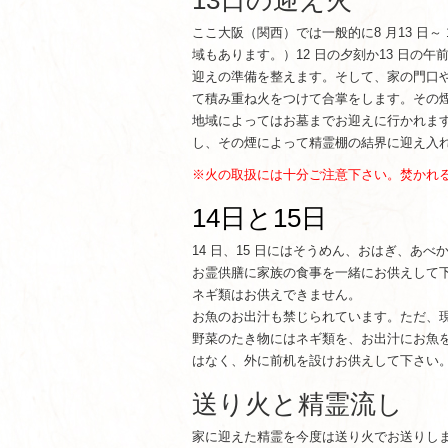
13日の迎え火
ここ大阪（関西）では一般的に8 月13 日
域もあります。）12 日の夕刻か13 日の
迎えの準備を整えます。そして、家の門口
て積み重ね火をつけて合掌をします。その
地域によってはお墓までお迎えに行かれま
し、その煙によって精霊棚の結界に迎え入
※火の取扱には十分ご注意下さい。焚かれ
14日と15日
14 日、15 日にはそうめん、おはぎ、
お霊供膳に家族の食事を一緒にお供えして
ネギ類はお供えできません。
お魚のお出汁も禁じられています。ただ、
野菜のたき物にはネギ類を、お出汁にお魚
はなく、外に前机を設けお供えして下さい
送り火と精霊流し
家に迎えた精霊を今度は送り火でお送りしま