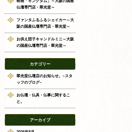
映画「キングダム」～大阪の国産
仏壇専門店・翠光堂～
ファンタふるふるシェイカー～大
阪の国産仏壇専門店・翠光堂～
お供え団子キャンドルミニ～大阪
の国産仏壇専門店・翠光堂～
カテゴリー
翠光堂仏壇店のお知らせ。~スタ
ッフのブログ~
お仏壇・仏具・仏事に関するこ
と。
アーカイブ
2026年8月