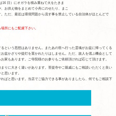
は16 日）にオガラを積み重ねて火をたきま
や、お供え物をまとめて小舟にのせたり、まこ
す。ただ、最近は環境問題から流す事を禁止している自治体がほとんどで
る場所にもご配慮下さい。
するという思想はありません。またあの世へ行った霊魂がお盆に帰ってくる
なお盆かざりや提灯を置かれたりはしません。ただ、故人を偲ぶ機会として
るお家もあります。ご寺院様のお参りもご依頼頂ければ応じて頂けます。
決まりに大きく違いがあります。菩提寺やご親戚にもご相談いただくと良い
かと思います。
ければと思います。当店でご協力できる事がありましたら、何でもご相談下