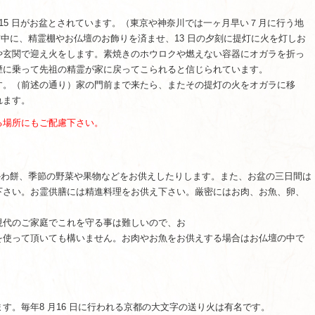
～ 15 日がお盆とされています。（東京や神奈川では一ヶ月早い７月に行う地
午前中に、精霊棚やお仏壇のお飾りを済ませ、13 日の夕刻に提灯に火を灯しお
や玄関で迎え火をします。素焼きのホウロクや燃えない容器にオガラを折っ
煙に乗って先祖の精霊が家に戻ってこられると信じられています。
す。（前述の通り）家の門前まで来たら、またその提灯の火をオガラに移
れます。
る場所にもご配慮下さい。
あべかわ餅、季節の野菜や果物などをお供えしたりします。また、お盆の三日間は
下さい。お霊供膳には精進料理をお供え下さい。厳密にはお肉、お魚、卵、
現代のご家庭でこれを守る事は難しいので、お
を使って頂いても構いません。お肉やお魚をお供えする場合はお仏壇の中で
。
す。毎年8 月16 日に行われる京都の大文字の送り火は有名です。