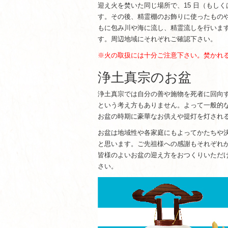
迎え火を焚いた同じ場所で、15 日（もしく
す。その後、精霊棚のお飾りに使ったもの
もに包み川や海に流し、精霊流しを行いま
す。周辺地域にそれぞれご確認下さい。
※火の取扱には十分ご注意下さい。焚かれ
浄土真宗のお盆
浄土真宗では自分の善や施物を死者に回向
という考え方もありません。よって一般的
お盆の時期に豪華なお供えや提灯を灯され
お盆は地域性や各家庭にもよってかたちや
と思います。ご先祖様への感謝もそれぞれ
皆様のよいお盆の迎え方をおつくりいただ
さい。