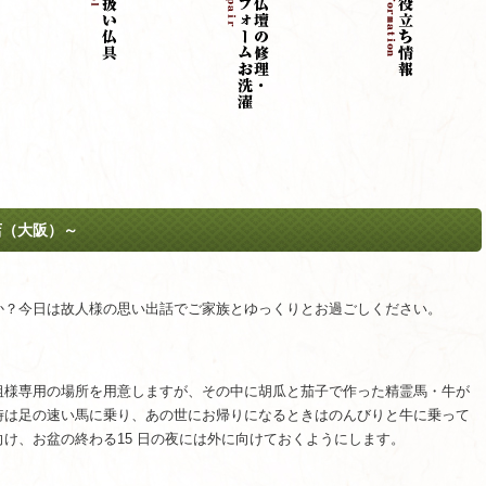
店（大阪）～
か？今日は故人様の思い出話でご家族とゆっくりとお過ごしください。
祖様専用の場所を用意しますが、その中に胡瓜と茄子で作った精霊馬・牛が
時は足の速い馬に乗り、あの世にお帰りになるときはのんびりと牛に乗って
け、お盆の終わる15 日の夜には外に向けておくようにします。