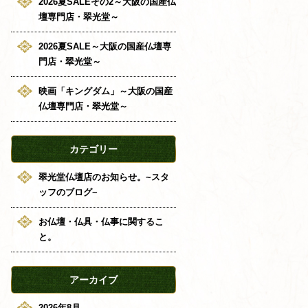
2026夏SALEその2～大阪の国産仏
壇専門店・翠光堂～
2026夏SALE～大阪の国産仏壇専
門店・翠光堂～
映画「キングダム」～大阪の国産
仏壇専門店・翠光堂～
カテゴリー
翠光堂仏壇店のお知らせ。~スタ
ッフのブログ~
お仏壇・仏具・仏事に関するこ
と。
アーカイブ
2026年8月