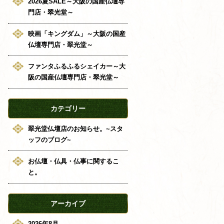
2026夏SALE～大阪の国産仏壇専
門店・翠光堂～
映画「キングダム」～大阪の国産
仏壇専門店・翠光堂～
ファンタふるふるシェイカー～大
阪の国産仏壇専門店・翠光堂～
カテゴリー
翠光堂仏壇店のお知らせ。~スタ
ッフのブログ~
お仏壇・仏具・仏事に関するこ
と。
アーカイブ
2026年8月