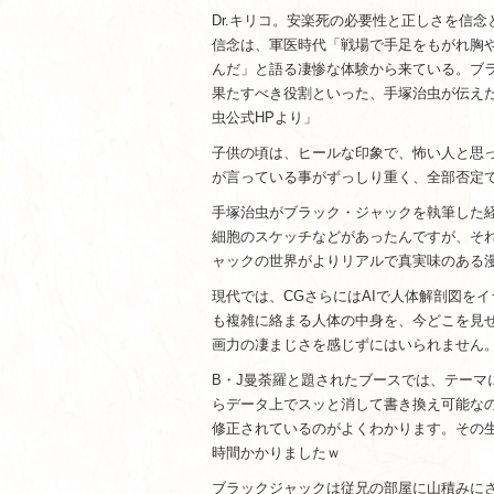
Dr.キリコ。安楽死の必要性と正しさを信
信念は、軍医時代「戦場で手足をもがれ胸
んだ」と語る凄惨な体験から来ている。ブ
果たすべき役割といった、手塚治虫が伝え
虫公式HPより」
子供の頃は、ヒールな印象で、怖い人と思
が言っている事がずっしり重く、全部否定
手塚治虫がブラック・ジャックを執筆した
細胞のスケッチなどがあったんですが、そ
ャックの世界がよりリアルで真実味のある
現代では、CGさらにはAIで人体解剖図を
も複雑に絡まる人体の中身を、今どこを見
画力の凄まじさを感じずにはいられません
B・J曼荼羅と題されたブースでは、テー
らデータ上でスッと消して書き換え可能な
修正されているのがよくわかります。その
時間かかりましたｗ
ブラックジャックは従兄の部屋に山積みに