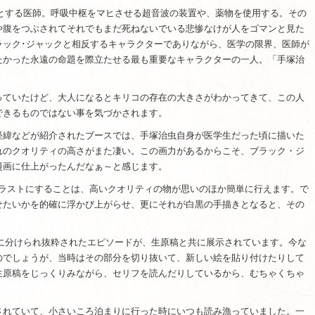
念とする医師。呼吸中枢をマヒさせる超音波の装置や、薬物を使用する。その
や腹をつぶされてそれでもまだ死ねないでいる悲惨なけが人をゴマンと見た
ラック･ジャックと相反するキャラクターでありながら、医学の限界、医師が
たかった永遠の命題を際立たせる最も重要なキャラクターの一人。「手塚治
っていたけど、大人になるとキリコの存在の大きさがわかってきて、この人
できるものではない事を気づかされます。
経緯などが紹介されたブースでは、手塚治虫自身が医学生だった頃に描いた
れのクオリティの高さがまた凄い。この画力があるからこそ、ブラック・ジ
漫画に仕上がったんだなぁ～と感じます。
イラストにすることは、高いクオリティの物が思いのほか簡単に行えます。で
せたいかを的確に浮かび上がらせ、更にそれが白黒の手描きとなると、その
。
マに分けられ抜粋されたエピソードが、生原稿と共に展示されています。今な
のでしょうが、当時はその部分を切り抜いて、新しい絵を貼り付けたりして
生原稿をじっくりみながら、セリフを読んだりしているから、むちゃくちゃ
されていて、小さいころ泊まりに行った時にいつも読み漁っていました。一