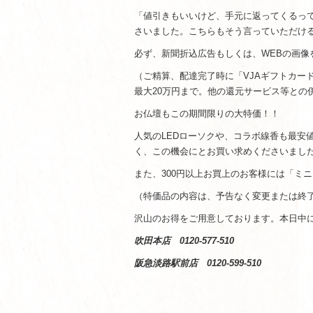
「値引きもいいけど、手元に返ってくるっ
さいました。こちらもそう言っていただけ
必ず、新聞折込広告もしくは、WEBの画像
（ご精算、配達完了時に「VJAギフトカー
最大20万円まで。他の還元サービス等との
お仏壇もこの期間限りの大特価！！
人気のLEDローソクや、コラボ線香も最安
く、この機会にとお買い求めくださいまし
また、300円以上お買上のお客様には「ミ
（特価品の内容は、予告なく変更または終
沢山のお得をご用意しております。本日中
吹田本店 0120-577-510
阪急淡路駅前店 0120-599-510