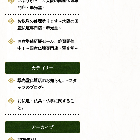
いぶりがっこ～大阪の国産仏壇専
門店・翠光堂～
お数珠の修理承ります～大阪の国
産仏壇専門店・翠光堂～
お盆準備応援セール、絶賛開催
中！～国産仏壇専門店・翠光堂～
カテゴリー
翠光堂仏壇店のお知らせ。~スタ
ッフのブログ~
お仏壇・仏具・仏事に関するこ
と。
アーカイブ
2026年8月