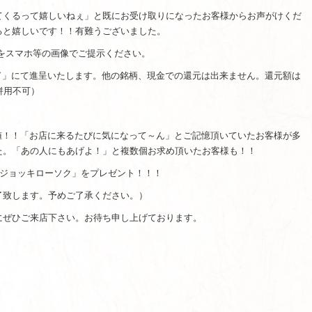
てくるって嬉しいねぇ」と既にお受け取りになったお客様からお声がけくだ
ると嬉しいです！！有難うございました。
をスマホ等の画像でご提示ください。
ド」にて進呈いたします。他の銘柄、現金での還元は出来ません。還元額は
併用不可）
値！！「お店に来るたびに気になって～ん」とご記憶頂いていたお客様が多
た。「あの人にもあげよ！」と複数個お求め頂いたお客様も！！
ニジョッキローソク」をプレゼント！！！
了致します。予めご了承ください。）
にぜひご来店下さい。お待ち申し上げております。