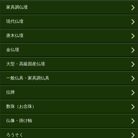
家具調仏壇
現代仏壇
唐木仏壇
金仏壇
大型・高級国産仏壇
一般仏具・家具調仏具
位牌
数珠（お念珠）
仏像・掛け軸
ろうそく