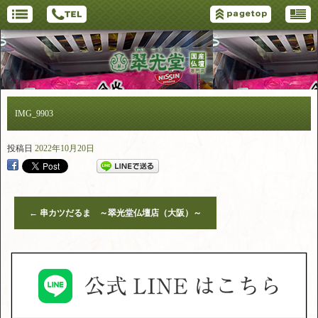
IMG_9903
投稿日
2022年10月20日
←
串カツだるま ～翠光堂仏壇店（大阪）～