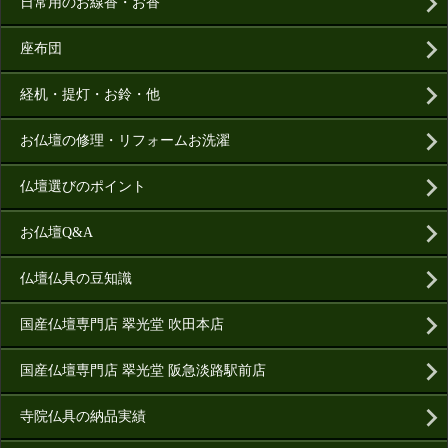
日常用のお線香・お香
座布団
経机・提灯・お鈴・他
お仏壇の修理・リフォームお洗濯
仏壇選びのポイント
お仏壇Q&A
仏壇仏具の豆知識
国産仏壇専門店 翠光堂 吹田本店
国産仏壇専門店 翠光堂 阪急淡路駅前店
寺院仏具の納品実績