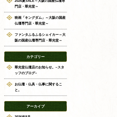
2026夏SALE～大阪の国産仏壇専
門店・翠光堂～
映画「キングダム」～大阪の国産
仏壇専門店・翠光堂～
ファンタふるふるシェイカー～大
阪の国産仏壇専門店・翠光堂～
カテゴリー
翠光堂仏壇店のお知らせ。~スタ
ッフのブログ~
お仏壇・仏具・仏事に関するこ
と。
アーカイブ
2026年8月