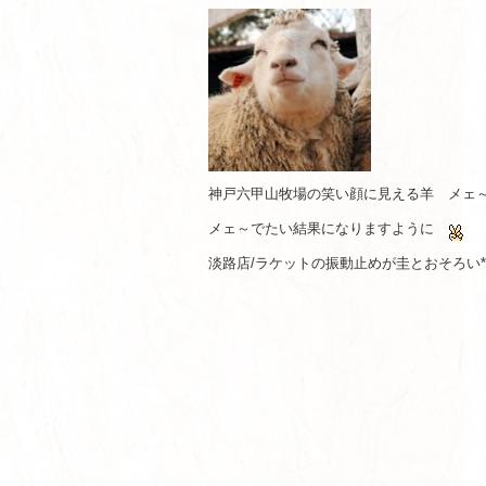
神戸六甲山牧場の笑い顔に見える羊 メェ
メェ～でたい結果になりますように
淡路店/ラケットの振動止めが圭とおそろい