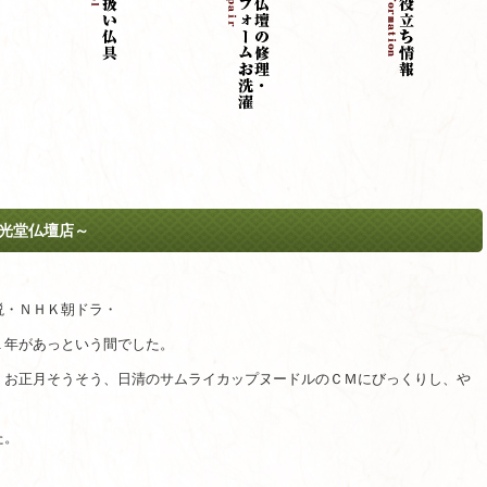
光堂仏壇店～
説・ＮＨＫ朝ドラ・
１年があっという間でした。
、お正月そうそう、日清のサムライカップヌードルのＣＭにびっくりし、や
た。