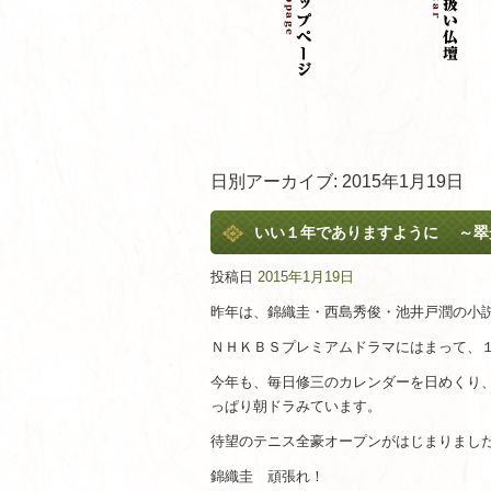
日別アーカイブ:
2015年1月19日
いい１年でありますように ～翠
投稿日
2015年1月19日
昨年は、錦織圭・西島秀俊・池井戸潤の小
ＮＨＫＢＳプレミアムドラマにはまって、
今年も、毎日修三のカレンダーを日めくり
っぱり朝ドラみています。
待望のテニス全豪オープンがはじまりまし
錦織圭 頑張れ！