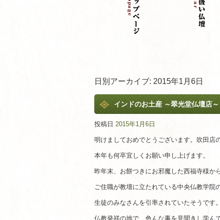
日別アーカイブ:
2015年1月6日
インドのお土産 ～翠光堂仏壇店～
投稿日
2015年1月6日
明けましておめでとうございます。吹田店
本年も何卒宜しくお願い申し上げます。
昨年末、お餅つきにお邪魔した西福寺様か
ご住職が教壇に立たれている中央仏教学院
生徒のみなさんを引率されていたそうです
仏教発祥の地で、色んな事を見聞きし学ん