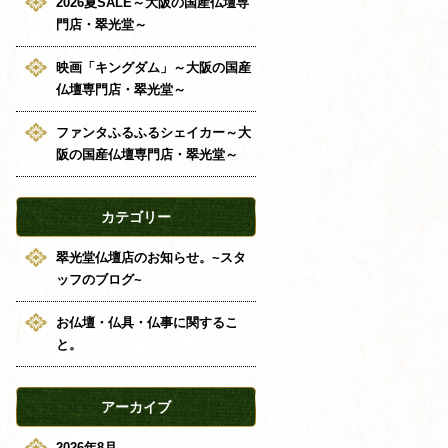
2026夏SALE～大阪の国産仏壇専
門店・翠光堂～
映画「キングダム」～大阪の国産
仏壇専門店・翠光堂～
ファンタふるふるシェイカー～大
阪の国産仏壇専門店・翠光堂～
カテゴリー
翠光堂仏壇店のお知らせ。~スタ
ッフのブログ~
お仏壇・仏具・仏事に関するこ
と。
アーカイブ
2026年8月