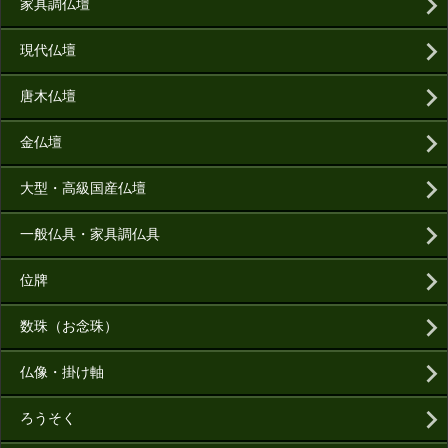
家具調仏壇
現代仏壇
唐木仏壇
金仏壇
大型・高級国産仏壇
一般仏具・家具調仏具
位牌
数珠（お念珠）
仏像・掛け軸
ろうそく