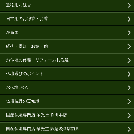
進物用お線香
日常用のお線香・お香
座布団
経机・提灯・お鈴・他
お仏壇の修理・リフォームお洗濯
仏壇選びのポイント
お仏壇Q&A
仏壇仏具の豆知識
国産仏壇専門店 翠光堂 吹田本店
国産仏壇専門店 翠光堂 阪急淡路駅前店