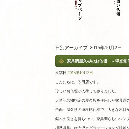
日別アーカイブ:
2015年10月2日
家具調屋久杉のお仏壇 ～翠光堂
投稿日
2015年10月2日
こんにちは。吹田店です。
珍しいお仏壇が入荷して参りました。
天然記念物指定の屋久杉を使用した家具調
全面、屋久杉の薄板貼仕様で、大きな木目
銘木の良さを持ちつつ、家具調らしいシン
標準具足には光沢とグラデーションが綺麗