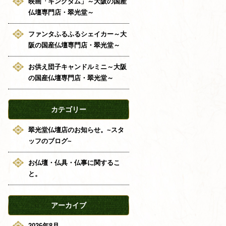
映画「キングダム」～大阪の国産
仏壇専門店・翠光堂～
ファンタふるふるシェイカー～大
阪の国産仏壇専門店・翠光堂～
お供え団子キャンドルミニ～大阪
の国産仏壇専門店・翠光堂～
カテゴリー
翠光堂仏壇店のお知らせ。~スタ
ッフのブログ~
お仏壇・仏具・仏事に関するこ
と。
アーカイブ
2026年8月