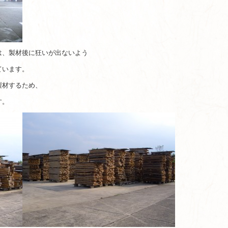
は、製材後に狂いが出ないよう
ています。
製材するため、
す。