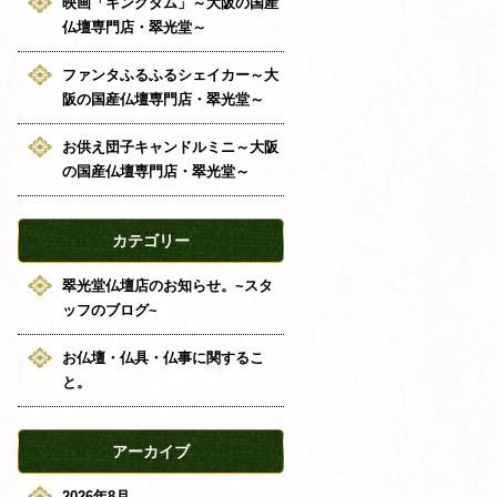
映画「キングダム」～大阪の国産
仏壇専門店・翠光堂～
ファンタふるふるシェイカー～大
阪の国産仏壇専門店・翠光堂～
お供え団子キャンドルミニ～大阪
の国産仏壇専門店・翠光堂～
カテゴリー
翠光堂仏壇店のお知らせ。~スタ
ッフのブログ~
お仏壇・仏具・仏事に関するこ
と。
アーカイブ
2026年8月