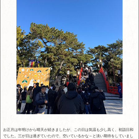
お正月は年明けから晴天が続きましたが、この日は気温も少し高く、初詣日和
でした。三が日は過ぎていたので、空いているかな～と淡い期待をしていまし