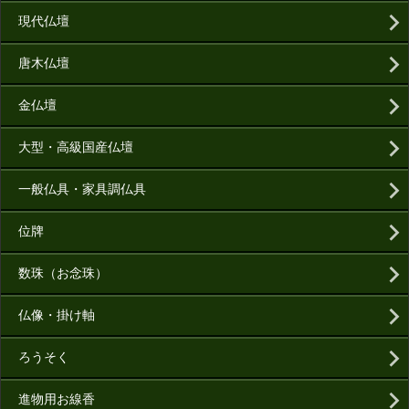
現代仏壇
唐木仏壇
金仏壇
大型・高級国産仏壇
一般仏具・家具調仏具
位牌
数珠（お念珠）
仏像・掛け軸
ろうそく
進物用お線香