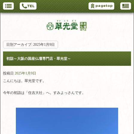
日別アーカイブ:
2025年1月9日
初詣～大阪の国産仏壇専門店・翠光堂～
投稿日
2025年1月9日
こんにちは。翠光堂です。
今年の初詣は「住吉大社」へ。すみよっさんです。