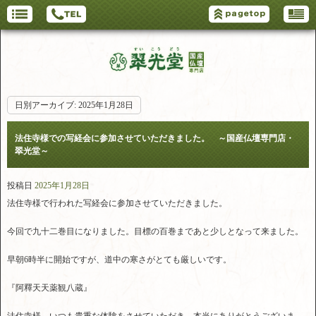
日別アーカイブ:
2025年1月28日
法住寺様での写経会に参加させていただきました。 ～国産仏壇専門店・
翠光堂～
投稿日
2025年1月28日
法住寺様で行われた写経会に参加させていただきました。
今回で九十二巻目になりました。目標の百巻まであと少しとなって来ました。
早朝6時半に開始ですが、道中の寒さがとても厳しいです。
『阿釋天天薬観八蔵』