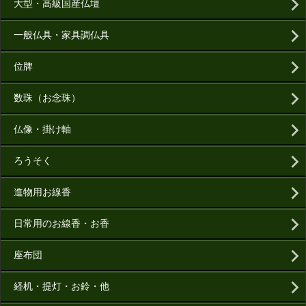
大型・高級国産仏壇
一般仏具・家具調仏具
位牌
数珠（お念珠）
仏像・掛け軸
ろうそく
進物用お線香
日常用のお線香・お香
座布団
経机・提灯・お鈴・他