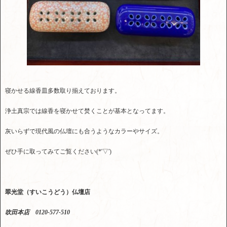
寝かせる線香皿多数取り揃えております。
浄土真宗では線香を寝かせて焚くことが基本となってます。
灰いらずで現代風の仏壇にも合うようなカラーやサイズ。
ぜひ手に取ってみてご覧ください(*'▽')
翠光堂（すいこうどう）仏壇店
吹田本店 0120-577-510