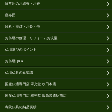
日常用のお線香・お香
座布団
経机・提灯・お鈴・他
お仏壇の修理・リフォームお洗濯
仏壇選びのポイント
お仏壇Q&A
仏壇仏具の豆知識
国産仏壇専門店 翠光堂 吹田本店
国産仏壇専門店 翠光堂 阪急淡路駅前店
寺院仏具の納品実績