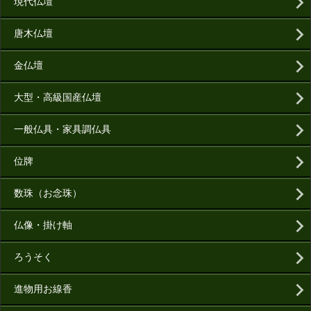
現代仏壇
唐木仏壇
金仏壇
大型・高級国産仏壇
一般仏具・家具調仏具
位牌
数珠（お念珠）
仏像・掛け軸
ろうそく
進物用お線香