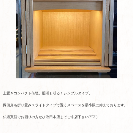
上置きコンパクト仏壇、照明も明るくシンプルタイプ。
両側扉も折り畳みスライドタイプで置くスペースを最小限に抑えております。
仏壇買替でお困りの方ぜひ吹田本店までご来店下さい(*'▽')