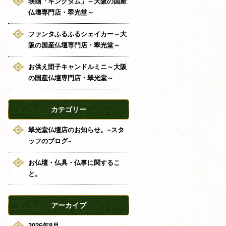
映画「キングダム」～大阪の国産
仏壇専門店・翠光堂～
ファンタふるふるシェイカー～大
阪の国産仏壇専門店・翠光堂～
お供え団子キャンドルミニ～大阪
の国産仏壇専門店・翠光堂～
カテゴリー
翠光堂仏壇店のお知らせ。~スタ
ッフのブログ~
お仏壇・仏具・仏事に関するこ
と。
アーカイブ
2026年8月