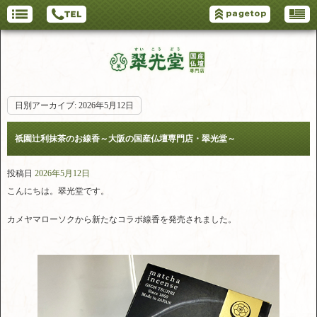
日別アーカイブ:
2026年5月12日
祇園辻利抹茶のお線香～大阪の国産仏壇専門店・翠光堂～
投稿日
2026年5月12日
こんにちは。翠光堂です。
カメヤマローソクから新たなコラボ線香を発売されました。