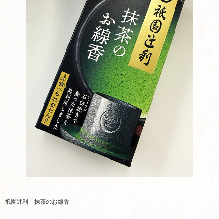
祇園辻利 抹茶のお線香