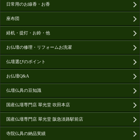
日常用のお線香・お香
座布団
経机・提灯・お鈴・他
お仏壇の修理・リフォームお洗濯
仏壇選びのポイント
お仏壇Q&A
仏壇仏具の豆知識
国産仏壇専門店 翠光堂 吹田本店
国産仏壇専門店 翠光堂 阪急淡路駅前店
寺院仏具の納品実績