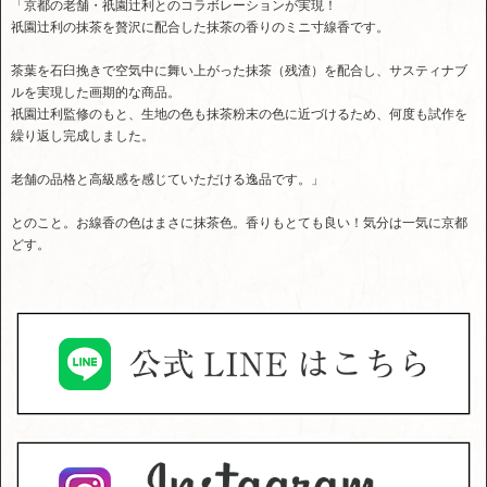
「京都の老舗・祇園辻利とのコラボレーションが実現！
祇園辻利の抹茶を贅沢に配合した抹茶の香りのミニ寸線香です。
茶葉を石臼挽きで空気中に舞い上がった抹茶（残渣）を配合し、サスティナブ
ルを実現した画期的な商品。
祇園辻利監修のもと、生地の色も抹茶粉末の色に近づけるため、何度も試作を
繰り返し完成しました。
老舗の品格と高級感を感じていただける逸品です。」
とのこと。お線香の色はまさに抹茶色。香りもとても良い！気分は一気に京都
どす。