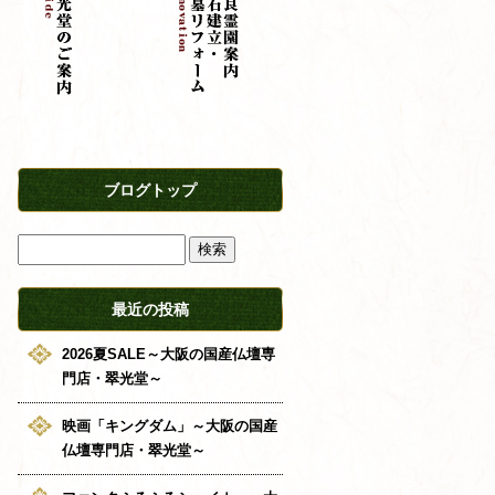
ブログトップ
最近の投稿
2026夏SALE～大阪の国産仏壇専
門店・翠光堂～
映画「キングダム」～大阪の国産
仏壇専門店・翠光堂～