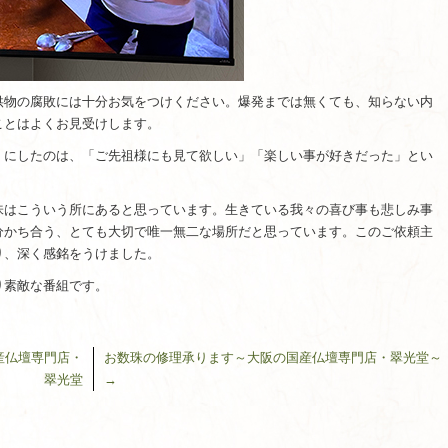
供物の腐敗には十分お気をつけください。爆発までは無くても、知らない内
ことはよくお見受けします。
」にしたのは、「ご先祖様にも見て欲しい」「楽しい事が好きだった」とい
味はこういう所にあると思っています。生きている我々の喜び事も悲しみ事
分かち合う、とても大切で唯一無二な場所だと思っています。このご依頼主
り、深く感銘をうけました。
り素敵な番組です。
産仏壇専門店・
お数珠の修理承ります～大阪の国産仏壇専門店・翠光堂～
翠光堂
→