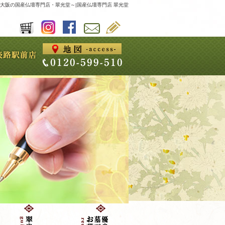
大阪の国産仏壇専門店・翠光堂～|国産仏壇専門店 翠光堂