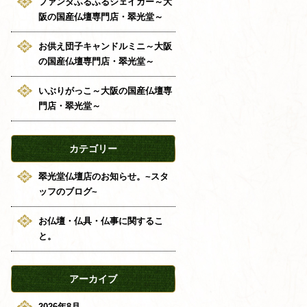
ファンタふるふるシェイカー～大
阪の国産仏壇専門店・翠光堂～
お供え団子キャンドルミニ～大阪
の国産仏壇専門店・翠光堂～
いぶりがっこ～大阪の国産仏壇専
門店・翠光堂～
カテゴリー
翠光堂仏壇店のお知らせ。~スタ
ッフのブログ~
お仏壇・仏具・仏事に関するこ
と。
アーカイブ
2026年8月