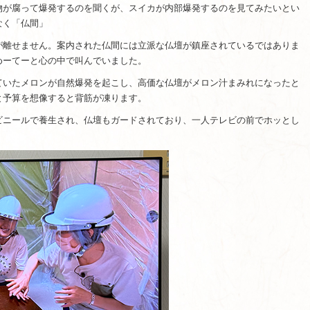
物が腐って爆発するのを聞くが、スイカが内部爆発するのを見てみたいとい
なく「仏間」
が離せません。案内された仏間には立派な仏壇が鎮座されているではありま
めーてーと心の中で叫んでいました。
ていたメロンが自然爆発を起こし、高価な仏壇がメロン汁まみれになったと
と予算を想像すると背筋が凍ります。
ビニールで養生され、仏壇もガードされており、一人テレビの前でホッとし